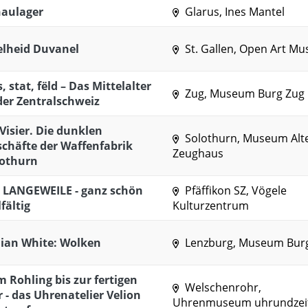
haulager
Glarus, Ines Mantel
elheid Duvanel
St. Gallen, Open Art M
, stat, fëld – Das Mittelalter
Zug, Museum Burg Zug
der Zentralschweiz
Visier. Die dunklen
Solothurn, Museum Alt
chäfte der Waffenfabrik
Zeughaus
lothurn
 LANGEWEILE - ganz schön
Pfäffikon SZ, Vögele
lfältig
Kulturzentrum
lian White: Wolken
Lenzburg, Museum Bur
 Rohling bis zur fertigen
Welschenrohr,
 - das Uhrenatelier Velion
Uhrenmuseum uhrundzei