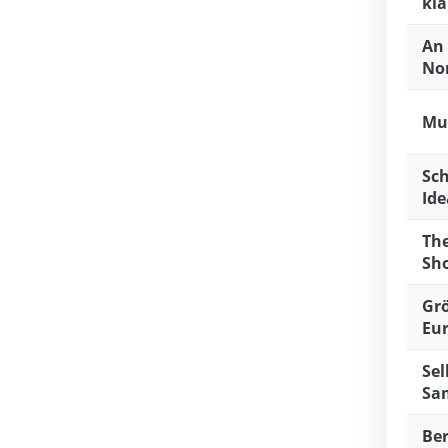
klä
An 
No
Mu
Sch
Ide
The
Sh
Grö
Eur
Sel
Sa
Be