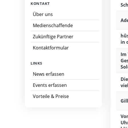
KONTAKT
Sc
Über uns
Ad
Medienschaffende
hûs
Zukünftige Partner
in 
Kontaktformular
Im 
Ges
LINKS
So
News erfassen
Die
Events erfassen
vie
Vorteile & Preise
Gil
Vom
Uhr