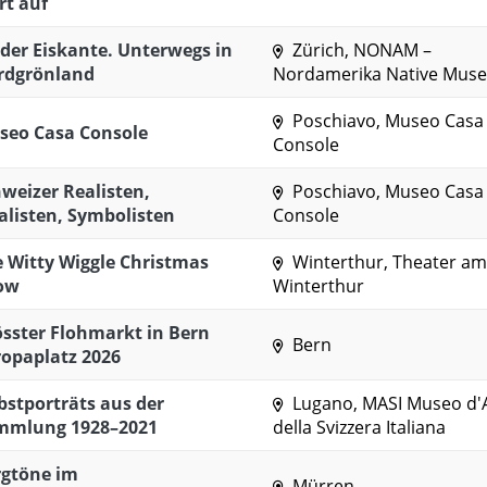
rt auf
der Eiskante. Unterwegs in
Zürich, NONAM –
rdgrönland
Nordamerika Native Mus
Poschiavo, Museo Casa
seo Casa Console
Console
weizer Realisten,
Poschiavo, Museo Casa
alisten, Symbolisten
Console
 Witty Wiggle Christmas
Winterthur, Theater am
ow
Winterthur
sster Flohmarkt in Bern
Bern
opaplatz 2026
bstporträts aus der
Lugano, MASI Museo d'
mmlung 1928–2021
della Svizzera Italiana
rgtöne im
Mürren