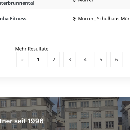
uterbrunnental
mba Fitness
Mürren, Schulhaus Mür
Mehr Resultate
«
1
2
3
4
5
6
tner seit 1996