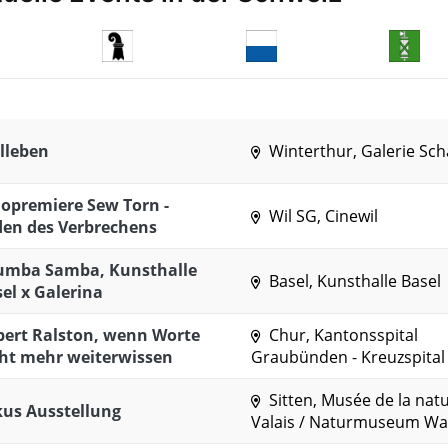
llleben
Winterthur, Galerie Sch
opremiere Sew Torn -
Wil SG, Cinewil
den des Verbrechens
umba Samba, Kunsthalle
Basel, Kunsthalle Basel
el x Galerina
bert Ralston, wenn Worte
Chur, Kantonsspital
ht mehr weiterwissen
Graubünden - Kreuzspital
Sitten, Musée de la nat
us Ausstellung
Valais / Naturmuseum Wal