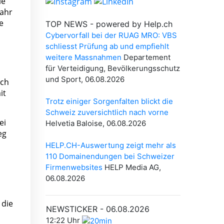
ie
Jahr
e
ich
it
ei
eg
 die