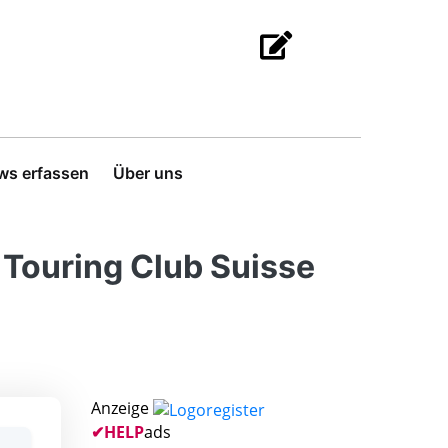
ws erfassen
Über uns
 Touring Club Suisse
Anzeige
✔
HELP
ads