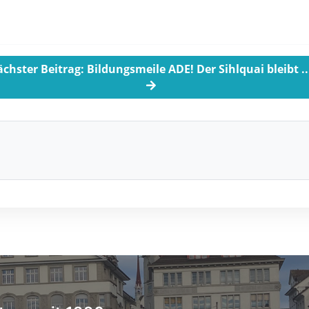
chster Beitrag: Bildungsmeile ADE! Der Sihlquai bleibt ..