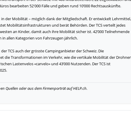
-Büros bearbeiten 52'000 Fälle und geben rund 10’000 Rechtsauskünfte.
t in der Mobilität – möglich dank der Mitgliedschaft. Er entwickelt Lehrmittel,
tet Mobilitätsinfrastrukturen und berät Behörden. Der TCS verteilt jedes
esten an Kinder, damit auch ihre Mobilität sicher ist. 42’000 Teilnehmende
 in allen Kategorien von Fahrzeugen jährlich.
t der TCS auch der grösste Campinganbieter der Schweiz. Die
et die Transformationen im Verkehr, wie die vertikale Mobilität der Drohne
trischen Lastenvelos «carvelo» und 43’000 Nutzenden. Der TCS ist
025.
hen Quellen oder aus dem Firmenporträt auf HELP.ch.