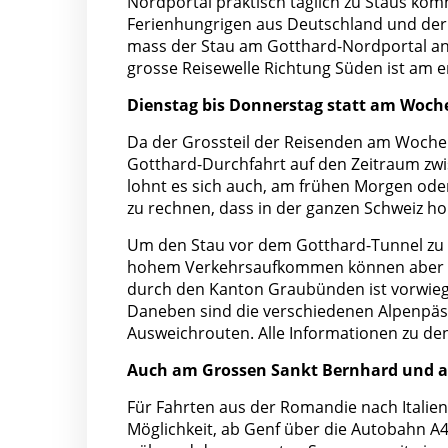
Nordportal praktisch täglich zu Staus kom
Ferienhungrigen aus Deutschland und der 
mass der Stau am Gotthard-Nordportal an 
grosse Reisewelle Richtung Süden ist am 
Dienstag bis Donnerstag statt am Woc
Da der Grossteil der Reisenden am Wochen
Gotthard-Durchfahrt auf den Zeitraum zw
lohnt es sich auch, am frühen Morgen ode
zu rechnen, dass in der ganzen Schweiz 
Um den Stau vor dem Gotthard-Tunnel zu um
hohem Verkehrsaufkommen können aber au
durch den Kanton Graubünden ist vorwiege
Daneben sind die verschiedenen Alpenpäs
Ausweichrouten. Alle Informationen zu de
Auch am Grossen Sankt Bernhard und 
Für Fahrten aus der Romandie nach Italie
Möglichkeit, ab Genf über die Autobahn A