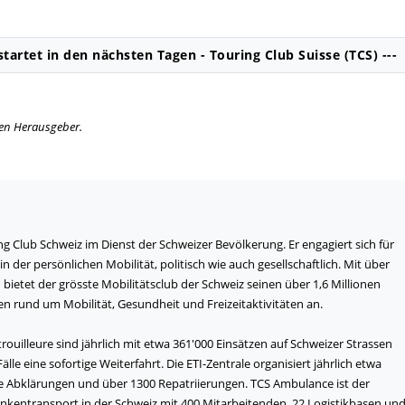
artet in den nächsten Tagen - Touring Club Suisse (TCS) ---
igen Herausgeber.
ng Club Schweiz im Dienst der Schweizer Bevölkerung. Er engagiert sich für
 der persönlichen Mobilität, politisch wie auch gesellschaftlich. Mit über
ietet der grösste Mobilitätsclub der Schweiz seinen über 1,6 Millionen
gen rund um Mobilität, Gesundheit und Freizeitaktivitäten an.
trouilleure sind jährlich mit etwa 361'000 Einsätzen auf Schweizer Strassen
le eine sofortige Weiterfahrt. Die ETI-Zentrale organisiert jährlich etwa
he Abklärungen und über 1300 Repatriierungen. TCS Ambulance ist der
ankentransport in der Schweiz mit 400 Mitarbeitenden, 22 Logistikbasen un