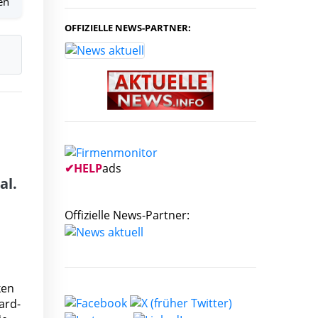
en
OFFIZIELLE NEWS-PARTNER:
✔
HELP
ads
al.
Offizielle News-Partner:
ken
ard-