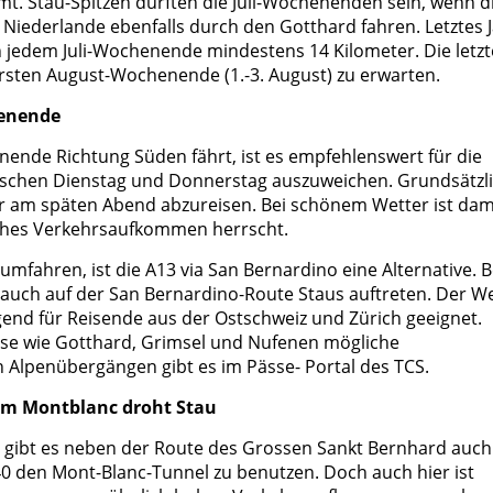
mt. Stau-Spitzen dürften die Juli-Wochenenden sein, wenn d
Niederlande ebenfalls durch den Gotthard fahren. Letztes 
jedem Juli-Wochenende mindestens 14 Kilometer. Die letzt
ersten August-Wochenende (1.-3. August) zu erwarten.
henende
ende Richtung Süden fährt, ist es empfehlenswert für die
ischen Dienstag und Donnerstag auszuweichen. Grundsätzl
r am späten Abend abzureisen. Bei schönem Wetter ist dam
hohes Verkehrsaufkommen herrscht.
fahren, ist die A13 via San Bernardino eine Alternative. B
ch auf der San Bernardino-Route Staus auftreten. Der W
nd für Reisende aus der Ostschweiz und Zürich geeignet.
se wie Gotthard, Grimsel und Nufenen mögliche
n Alpenübergängen gibt es im
Pässe- Portal des TCS.
am Montblanc droht Stau
n gibt es neben der Route des Grossen Sankt Bernhard auch
40 den Mont-Blanc-Tunnel zu benutzen. Doch auch hier ist