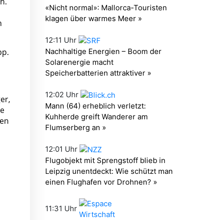
n.
n
pp.
er,
me
nen