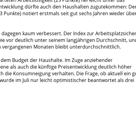
rteten Arbeitslosigkeit (29 Punkte) fiel leicht unter das
rentwicklung dürfte auch den Haushalten zugutekommen: De
(3 Punkte) notiert erstmals seit gut sechs Jahren wieder übe
h dagegen kaum verbessert. Der Index zur Arbeitsplatzsiche
wie vor deutlich unter seinem langjährigen Durchschnitt, un
den vergangenen Monaten bleibt unterdurchschnittlich.
auf dem Budget der Haushalte. Im Zuge anziehender
ene als auch die künftige Preisentwicklung deutlich höher
 die Konsumneigung verhalten. Die Frage, ob aktuell ein g
wurde im Juli nur leicht optimistischer beantwortet als drei