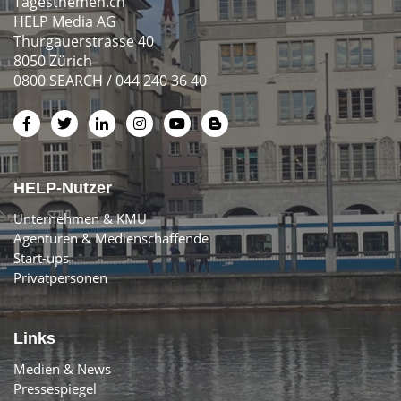
Tagesthemen.ch
HELP Media AG
Thurgauerstrasse 40
8050 Zürich
0800 SEARCH / 044 240 36 40
HELP-Nutzer
Unternehmen & KMU
Agenturen & Medienschaffende
Start-ups
Privatpersonen
Links
Medien & News
Pressespiegel