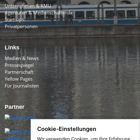
Unternehmen & KMU
Agenturen & Medienschaffende
Start-ups
Privatpersonen
Links
Medien & News
Pressespiegel
Partnerschaft
Yellow Pages
Für Journalisten
Partner
Cookie-Einstellungen
Wir verwenden Cookies, um Ihre Erfahrung