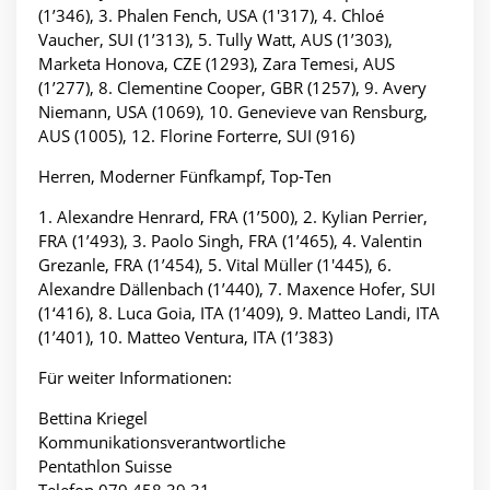
(1’346), 3. Phalen Fench, USA (1'317), 4. Chloé
Vaucher, SUI (1’313), 5. Tully Watt, AUS (1’303),
Marketa Honova, CZE (1293), Zara Temesi, AUS
(1’277), 8. Clementine Cooper, GBR (1257), 9. Avery
Niemann, USA (1069), 10. Genevieve van Rensburg,
AUS (1005), 12. Florine Forterre, SUI (916)
Herren, Moderner Fünfkampf, Top-Ten
1. Alexandre Henrard, FRA (1’500), 2. Kylian Perrier,
FRA (1’493), 3. Paolo Singh, FRA (1’465), 4. Valentin
Grezanle, FRA (1’454), 5. Vital Müller (1'445), 6.
Alexandre Dällenbach (1’440), 7. Maxence Hofer, SUI
(1‘416), 8. Luca Goia, ITA (1’409), 9. Matteo Landi, ITA
(1’401), 10. Matteo Ventura, ITA (1’383)
Für weiter Informationen:
Bettina Kriegel
Kommunikationsverantwortliche
Pentathlon Suisse