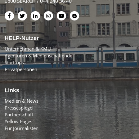
0800 SEARCH / 044 240 36 40
HELP-Nutzer
Unternehmen & KMU
Agenturen & Medienschaffende
Start-ups
Privatpersonen
Links
Medien & News
Pressespiegel
Partnerschaft
Yellow Pages
Für Journalisten