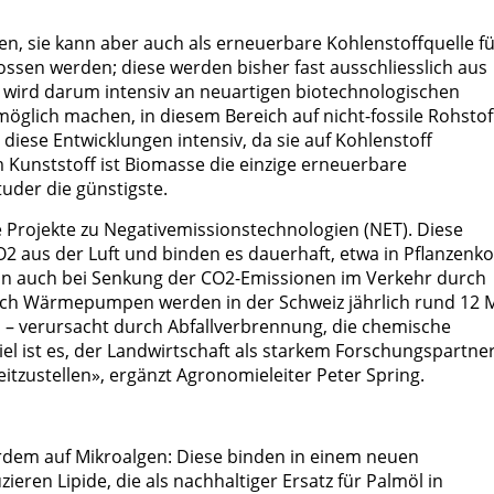
len, sie kann aber auch als erneuerbare Kohlenstoffquelle f
ossen werden; diese werden bisher fast ausschliesslich aus
en wird darum intensiv an neuartigen biotechnologischen
öglich machen, in diesem Bereich auf nicht-fossile Rohstof
diese Entwicklungen intensiv, da sie auf Kohlenstoff
 Kunststoff ist Biomasse die einzige erneuerbare
uder die günstigste.
 Projekte zu Negativemissionstechnologien (NET). Diese
 aus der Luft und binden es dauerhaft, etwa in Pflanzenko
nn auch bei Senkung der CO2-Emissionen im Verkehr durch
rch Wärmepumpen werden in der Schweiz jährlich rund 12 M
– verursacht durch Abfallverbrennung, die chemische
iel ist es, der Landwirtschaft als starkem Forschungspartne
itzustellen», ergänzt Agronomieleiter Peter Spring.
dem auf Mikroalgen: Diese binden in einem neuen
eren Lipide, die als nachhaltiger Ersatz für Palmöl in