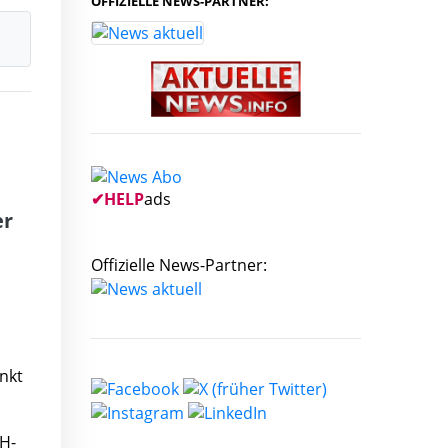
OFFIZIELLE NEWS-PARTNER:
✔
HELP
ads
er
Offizielle News-Partner:
nkt
FH-