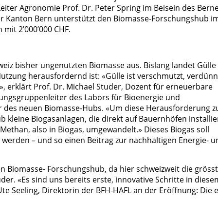
Leiter Agronomie Prof. Dr. Peter Spring im Beisein des Bern
 der Kanton Bern unterstützt den Biomasse-Forschungshub i
 mit 2’000’000 CHF.
weiz bisher ungenutzten Biomasse aus. Bislang landet Gülle 
Nutzung herausfordernd ist: «Gülle ist verschmutzt, verdünn
», erklärt Prof. Dr. Michael Studer, Dozent für erneuerbare
ungsgruppenleiter des Labors für Bioenergie und
er des neuen Biomasse-Hubs. «Um diese Herausforderung z
 kleine Biogasanlagen, die direkt auf Bauernhöfen installie
 Methan, also in Biogas, umgewandelt.» Dieses Biogas soll
t werden – und so einen Beitrag zur nachhaltigen Energie- u
nen Biomasse- Forschungshub, da hier schweizweit die gröss
er. «Es sind uns bereits erste, innovative Schritte in diese
te Seeling, Direktorin der BFH-HAFL an der Eröffnung: Die 