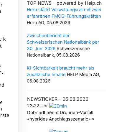
er
m
als
t
u
rt
nd
te
m
erste