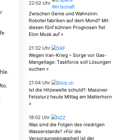
ür
fe
hle.
io.
r