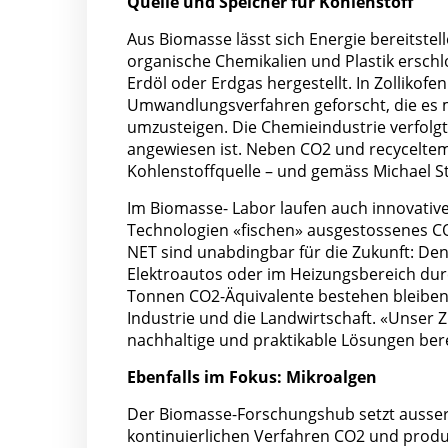
Quelle und Speicher für Kohlenstoff
Aus Biomasse lässt sich Energie bereitstel
organische Chemikalien und Plastik erschl
Erdöl oder Erdgas hergestellt. In Zollikof
Umwandlungsverfahren geforscht, die es m
umzusteigen. Die Chemieindustrie verfolgt 
angewiesen ist. Neben CO2 und recyceltem
Kohlenstoffquelle – und gemäss Michael St
Im Biomasse- Labor laufen auch innovative
Technologien «fischen» ausgestossenes CO2
NET sind unabdingbar für die Zukunft: De
Elektroautos oder im Heizungsbereich du
Tonnen CO2-Äquivalente bestehen bleiben 
Industrie und die Landwirtschaft. «Unser Z
nachhaltige und praktikable Lösungen bere
Ebenfalls im Fokus: Mikroalgen
Der Biomasse-Forschungshub setzt ausser
kontinuierlichen Verfahren CO2 und produzi