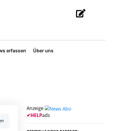
ws erfassen
Über uns
Anzeige
✔
HELP
ads
en