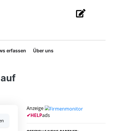
ws erfassen
Über uns
 auf
Anzeige
✔
HELP
ads
en