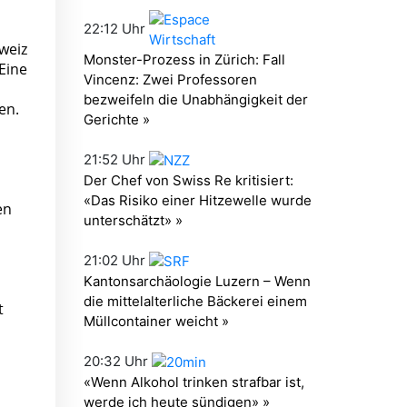
weiz
Eine
en.
en
t