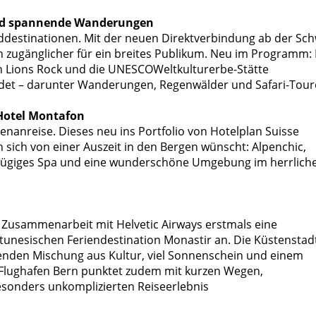
 und spannende Wanderungen
nddestinationen. Mit der neuen Direktverbindung ab der Sch
h zugänglicher für ein breites Publikum. Neu im Programm: 
den Lions Rock und die UNESCOWeltkulturerbe-Stätte
det – darunter Wanderungen, Regenwälder und Safari-Tour
 Hotel Montafon
genanreise. Dieses neu ins Portfolio von Hotelplan Suisse
sich von einer Auszeit in den Bergen wünscht: Alpenchic,
szügiges Spa und eine wunderschöne Umgebung im herrlich
in Zusammenarbeit mit Helvetic Airways erstmals eine
tunesischen Feriendestination Monastir an. Die Küstenstad
enden Mischung aus Kultur, viel Sonnenschein und einem
r Flughafen Bern punktet zudem mit kurzen Wegen,
esonders unkomplizierten Reiseerlebnis