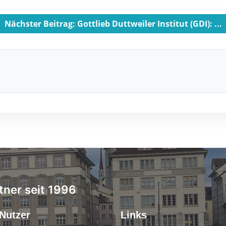
Nächster Beitrag: Gottlieb Duttweiler Institut (GDI): ...
tner seit 1996
Nutzer
Links