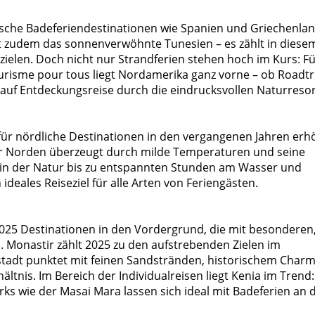
ische Badeferiendestinationen wie Spanien und Griechenla
st zudem das sonnenverwöhnte Tunesien – es zählt in diese
ielen. Doch nicht nur Strandferien stehen hoch im Kurs: F
ourisme pour tous liegt Nordamerika ganz vorne – ob Roadtr
r auf Entdeckungsreise durch die eindrucksvollen Naturreso
für nördliche Destinationen in den vergangenen Jahren erh
Der Norden überzeugt durch milde Temperaturen und seine
 in der Natur bis zu entspannten Stunden am Wasser und
ideales Reiseziel für alle Arten von Feriengästen.
025 Destinationen in den Vordergrund, die mit besonderen
. Monastir zählt 2025 zu den aufstrebenden Zielen im
stadt punktet mit feinen Sandstränden, historischem Char
ltnis. Im Bereich der Individualreisen liegt Kenia im Trend:
ks wie der Masai Mara lassen sich ideal mit Badeferien an 