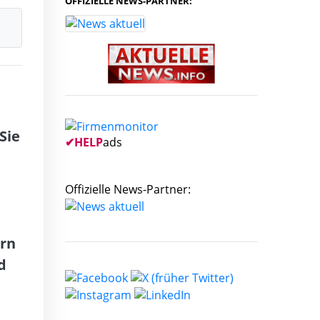
OFFIZIELLE NEWS-PARTNER:
Sie
✔
HELP
ads
Offizielle News-Partner:
ern
d