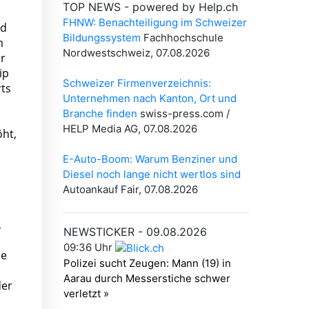
nd
m
ür
ip
rts
öht,
,
me
der