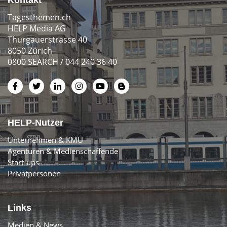
Tagesthemen.ch
HELP Media AG
Thurgauerstrasse 40
8050 Zürich
0800 SEARCH / 044 240 36 40
HELP-Nutzer
Unternehmen & KMU
Agenturen & Medienschaffende
Start-ups
Privatpersonen
Links
Medien & News