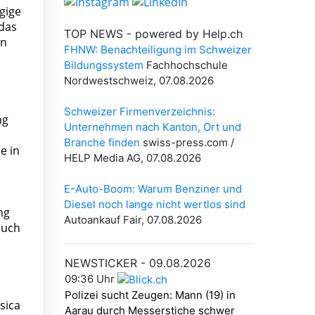
gige
 das
en
ng
e in
ng
auch
sica