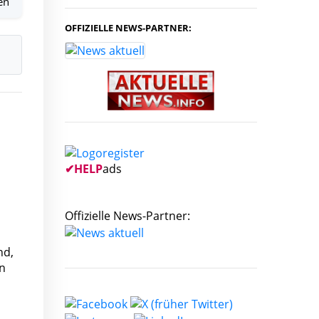
en
OFFIZIELLE NEWS-PARTNER:
✔
HELP
ads
Offizielle News-Partner:
nd,
rn