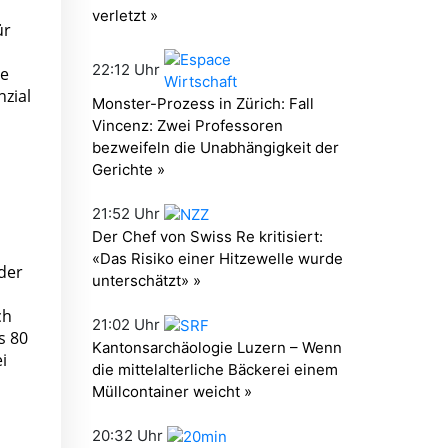
ür
n
ie
nzial
der
ch
s 80
i