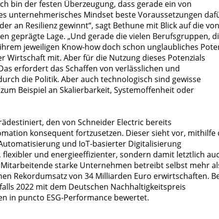
 „Ich bin der festen Überzeugung, dass gerade ein von
gtes unternehmerisches Mindset beste Voraussetzungen daf
der an Resilienz gewinnt“, sagt Bethune mit Blick auf die vo
n geprägte Lage. „Und gerade die vielen Berufsgruppen, d
it ihrem jeweiligen Know-how doch schon unglaubliches Pote
 Wirtschaft mit. Aber für die Nutzung dieses Potenzials
as erfordert das Schaffen von verlässlichen und
ch die Politik. Aber auch technologisch sind gewisse
zum Beispiel an Skalierbarkeit, Systemoffenheit oder
rädestiniert, den von Schneider Electric bereits
mation konsequent fortzusetzen. Dieser sieht vor, mithilfe 
utomatisierung und IoT-basierter Digitalisierung
flexibler und energieeffizienter, sondern damit letztlich au
 Mitarbeitende starke Unternehmen betreibt selbst mehr al
nen Rekordumsatz von 34 Milliarden Euro erwirtschaften. Be
alls 2022 mit dem Deutschen Nachhaltigkeitspreis
en in puncto ESG-Performance bewertet.