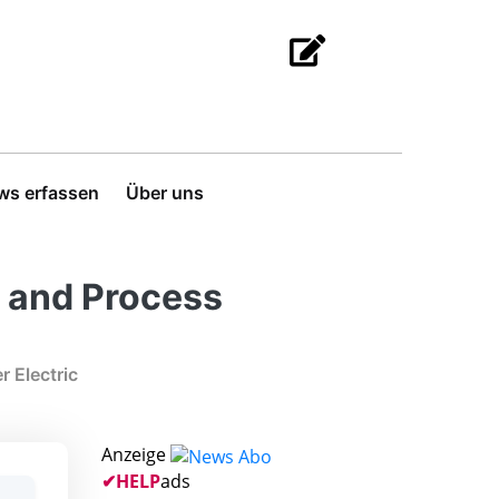
ws erfassen
Über uns
l and Process
 Electric
Anzeige
✔
HELP
ads