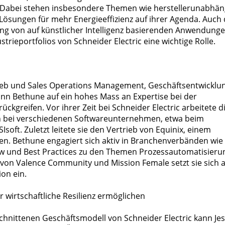
. Dabei stehen insbesondere Themen wie herstellerunabhän
Lösungen für mehr Energieeffizienz auf ihrer Agenda. Auch
ung von auf künstlicher Intelligenz basierenden Anwendung
trieportfolios von Schneider Electric eine wichtige Rolle.
rieb und Sales Operations Management, Geschäftsentwicklu
n Bethune auf ein hohes Mass an Expertise bei der
ckgreifen. Vor ihrer Zeit bei Schneider Electric arbeitete di
 bei verschiedenen Softwareunternehmen, etwa beim
oft. Zuletzt leitete sie den Vertrieb von Equinix, einem
en. Bethune engagiert sich aktiv in Branchenverbänden wie
 und Best Practices zu den Themen Prozessautomatisieru
ed von Valence Community und Mission Female setzt sie sich 
ion ein.
r wirtschaftliche Resilienz ermöglichen
schnittenen Geschäftsmodell von Schneider Electric kann Jes