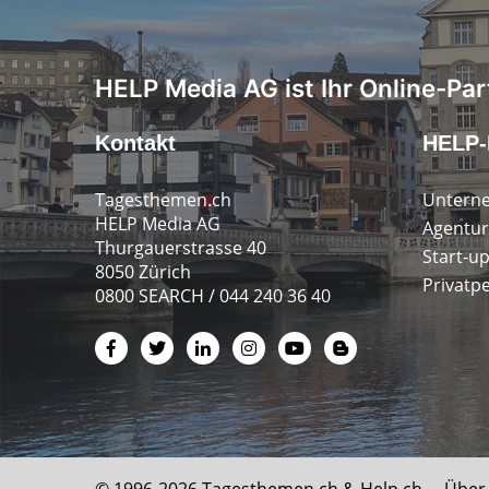
HELP Media AG ist Ihr Online-Par
Kontakt
HELP-
Tagesthemen.ch
Untern
HELP Media AG
Agentur
Thurgauerstrasse 40
Start-u
8050 Zürich
Privatp
0800 SEARCH / 044 240 36 40