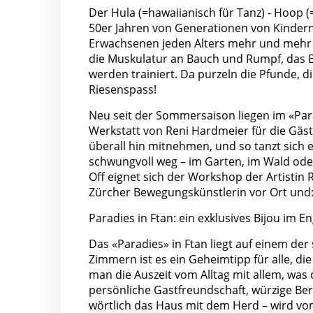
Der Hula (=hawaiianisch für Tanz) - Hoop (=
50er Jahren von Generationen von Kindern 
Erwachsenen jeden Alters mehr und mehr a
die Muskulatur an Bauch und Rumpf, das B
werden trainiert. Da purzeln die Pfunde, d
Riesenspass!
Neu seit der Sommersaison liegen im «Par
Werkstatt von Reni Hardmeier für die Gäs
überall hin mitnehmen, und so tanzt sich 
schwungvoll weg – im Garten, im Wald ode
Off eignet sich der Workshop der Artistin R
Zürcher Bewegungskünstlerin vor Ort und: 
Paradies in Ftan: ein exklusives Bijou im E
Das «Paradies» in Ftan liegt auf einem de
Zimmern ist es ein Geheimtipp für alle, die
man die Auszeit vom Alltag mit allem, was 
persönliche Gastfreundschaft, würzige Be
wörtlich das Haus mit dem Herd – wird vom