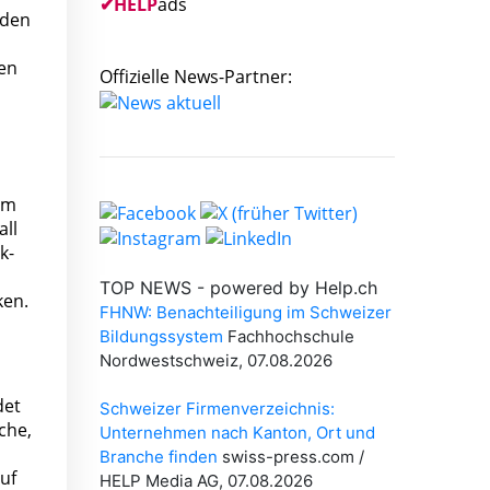
✔
HELP
ads
 den
en
Offizielle News-Partner:
em
all
k-
ken.
det
che,
uf