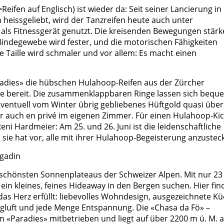
Reifen auf Englisch) ist wieder da: Seit seiner Lancierung in
heissgeliebt, wird der Tanzreifen heute auch unter
ls Fitnessgerät genutzt. Die kreisenden Bewegungen stärk
indegewebe wird fester, und die motorischen Fähigkeiten
ie Taille wird schmaler und vor allem: Es macht einen
adies» die hübschen Hulahoop-Reifen aus der Zürcher
te bereit. Die zusammenklappbaren Ringe lassen sich bequ
eventuell vom Winter übrig gebliebenes Hüftgold quasi über
r auch en privé im eigenen Zimmer. Für einen Hulahoop-Kic
eni Hardmeier: Am 25. und 26. Juni ist die leidenschaftliche
sie hat vor, alle mit ihrer Hulahoop-Begeisterung anzustec
ngadin
r schönsten Sonnenplateaus der Schweizer Alpen. Mit nur 23
 ein kleines, feines Hideaway in den Bergen suchen. Hier fin
das Herz erfüllt: liebevolles Wohndesign, ausgezeichnete Kü
rgluft und jede Menge Entspannung. Die «Chasa da Fö» –
 «Paradies» mitbetrieben und liegt auf über 2200 m ü. M. a