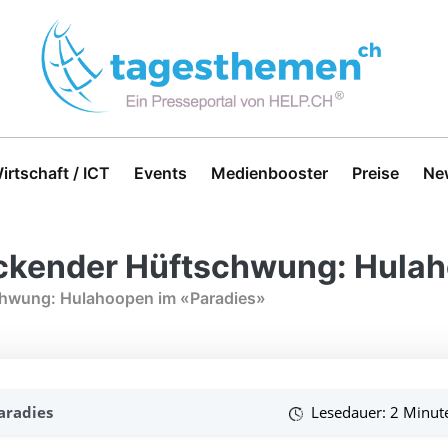
irtschaft / ICT
Events
Medienbooster
Preise
Ne
eckender Hüftschwung: Hula
chwung: Hulahoopen im «Paradies»
aradies
Lesedauer: 2 Minut