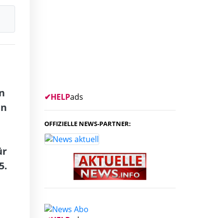
in
✔
HELP
ads
in
OFFIZIELLE NEWS-PARTNER:
ür
5.