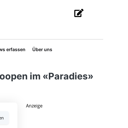
ws erfassen
Über uns
hoopen im «Paradies»
Anzeige
en