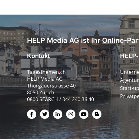
HELP Media AG ist Ihr Online-Par
Kontakt
HELP-
Tagesthemen.ch
Untern
HELP Media AG
Agentur
Thurgauerstrasse 40
Start-u
8050 Zürich
Privatp
0800 SEARCH / 044 240 36 40