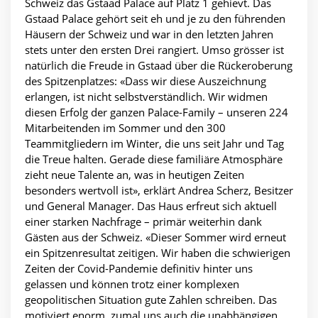
Schweiz das Gstaad Palace auf Platz 1 gehievt. Das
Gstaad Palace gehört seit eh und je zu den führenden
Häusern der Schweiz und war in den letzten Jahren
stets unter den ersten Drei rangiert. Umso grösser ist
natürlich die Freude in Gstaad über die Rückeroberung
des Spitzenplatzes: «Dass wir diese Auszeichnung
erlangen, ist nicht selbstverständlich. Wir widmen
diesen Erfolg der ganzen Palace-Family – unseren 224
Mitarbeitenden im Sommer und den 300
Teammitgliedern im Winter, die uns seit Jahr und Tag
die Treue halten. Gerade diese familiäre Atmosphäre
zieht neue Talente an, was in heutigen Zeiten
besonders wertvoll ist», erklärt Andrea Scherz, Besitzer
und General Manager. Das Haus erfreut sich aktuell
einer starken Nachfrage – primär weiterhin dank
Gästen aus der Schweiz. «Dieser Sommer wird erneut
ein Spitzenresultat zeitigen. Wir haben die schwierigen
Zeiten der Covid-Pandemie definitiv hinter uns
gelassen und können trotz einer komplexen
geopolitischen Situation gute Zahlen schreiben. Das
motiviert enorm, zumal uns auch die unabhängigen