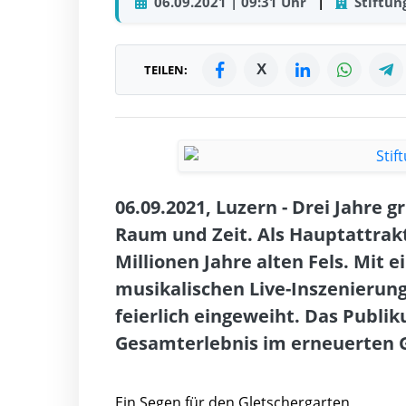
06.09.2021 | 09:31 Uhr
|
Stiftun
X
TEILEN:
06.09.2021, Luzern - Drei Jahre 
Raum und Zeit. Als Hauptattrak
Millionen Jahre alten Fels. Mit
musikalischen Live-Inszenierun
feierlich eingeweiht. Das Publik
Gesamterlebnis im erneuerten G
Ein Segen für den Gletschergarten