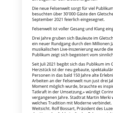
Die neue Felsenwelt sorgt für viel Publik
besuchten über 30'000 Gäste den Gletsche
September 2021 feierlich eingesegnet.
Felsenwelt ist voller Gesang und Klang ein
Drei Jahre gruben sich Bauleute im Gletsc
ein neuer Rundgang durch den Millionen Ja
musikalischen Live-Inszenierung wurde die
Publikum zeigt sich begeistert vom sinnli
Seit Juli 2021 begibt sich das Publikum im
Herzstück ist der neu gebaute, spektakuläre
Personen in das bald 150 Jahre alte Erleb
Arbeiten an der Felsenwelt nun just drei J
Moment möglich wurde, brauchte es inspir
Tatkraft in der Umsetzung,» würdigt Corinn
vergangenen Jahre. Stadtrat Martin Merki w
welches Tradition mit Moderne verbindet. 
Weitsicht. Rolf Bossart, Präsident des Luz