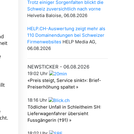
n
nd
heit
e
llt
e
cht.