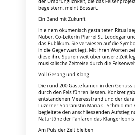
der Ursprünglichkeit, die das Felsenprojek
begeistern, meint Bossart.
Ein Band mit Zukunft
In einem ökumenisch gestalteten Ritual se
Nuber, Co-Leiterin Pfarrei St. Leodegar un
das Publikum. Sie verwiesen auf die Symb
in die Gegenwart legt. Mit ihren Worten z
diese ihre Spuren weit über unsere Zeit 
musikalische Zeitreise durch die Felsenwel
Voll Gesang und Klang
Die rund 200 Gäste kamen in den Genuss e
durch den Fels führen liessen. Konkret ga
entstandenen Meeresstrand und der darauff
Luzerner Sopranistin Maria C. Schmid mit
begleitete den anschliessenden Aufstieg
Naturtöne der Fanfaren das Klangerlebnis
Am Puls der Zeit bleiben