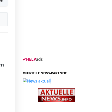
en
h
✔
HELP
ads
en
OFFIZIELLE NEWS-PARTNER: