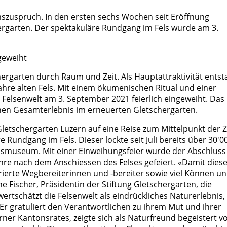
umszuspruch. In den ersten sechs Wochen seit Eröffnung
rgarten. Der spektakuläre Rundgang im Fels wurde am 3.
geweiht
hergarten durch Raum und Zeit. Als Hauptattraktivität ents
hre alten Fels. Mit einem ökumenischen Ritual und einer
 Felsenwelt am 3. September 2021 feierlich eingeweiht. Das
chen Gesamterlebnis im erneuerten Gletschergarten.
 Gletschergarten Luzern auf eine Reise zum Mittelpunkt der Z
 Rundgang im Fels. Dieser lockte seit Juli bereits über 30'0
nismuseum. Mit einer Einweihungsfeier wurde der Abschluss
ahre nach dem Anschiessen des Felses gefeiert. «Damit dies
ierte Wegbereiterinnen und -bereiter sowie viel Können u
e Fischer, Präsidentin der Stiftung Gletschergarten, die
ertschätzt die Felsenwelt als eindrückliches Naturerlebnis,
Er gratuliert den Verantwortlichen zu ihrem Mut und ihrer
erner Kantonsrates, zeigte sich als Naturfreund begeistert v