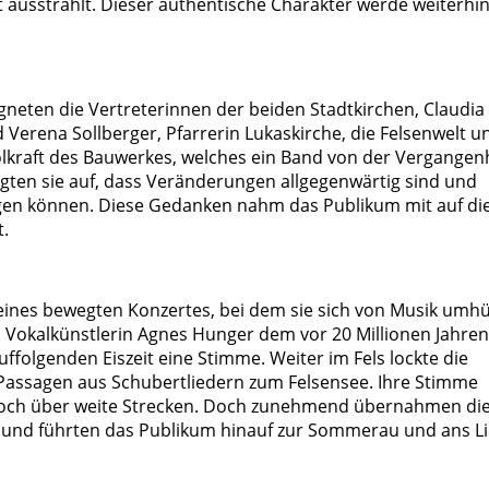
t ausstrahlt. Dieser authentische Charakter werde weiterhi
gneten die Vertreterinnen der beiden Stadtkirchen, Claudia
d Verena Sollberger, Pfarrerin Lukaskirche, die Felsenwelt u
olkraft des Bauwerkes, welches ein Band von der Vergangen
eigten sie auf, dass Veränderungen allgegenwärtig sind und
legen können. Diese Gedanken nahm das Publikum mit auf di
t.
ines bewegten Konzertes, bei dem sie sich von Musik umhü
b Vokalkünstlerin Agnes Hunger dem vor 20 Millionen Jahren
olgenden Eiszeit eine Stimme. Weiter im Fels lockte die
 Passagen aus Schubertliedern zum Felsensee. Ihre Stimme
 noch über weite Strecken. Doch zunehmend übernahmen di
 und führten das Publikum hinauf zur Sommerau und ans Li