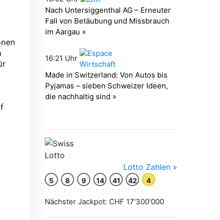
onen
n
ür
f