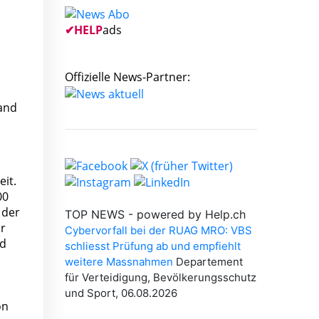
✔
HELP
ads
Offizielle News-Partner:
tand
eit.
00
 der
er
nd
on