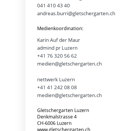
041 410 43 40
andreas.burri@gletschergarten.ch
Medienkoordination:
Karin Auf der Maur
admind pr Luzern
+41 76 320 56 62
medien@gletschergarten.ch
nettwerk Luzern
+41 41 242 08 08
medien@gletschergarten.ch
Gletschergarten Luzern
Denkmalstrasse 4
CH-6006 Luzern
www.gletschergarten.ch