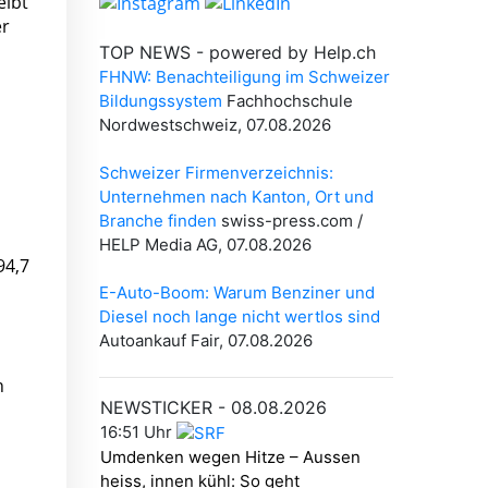
eibt
er
94,7
n