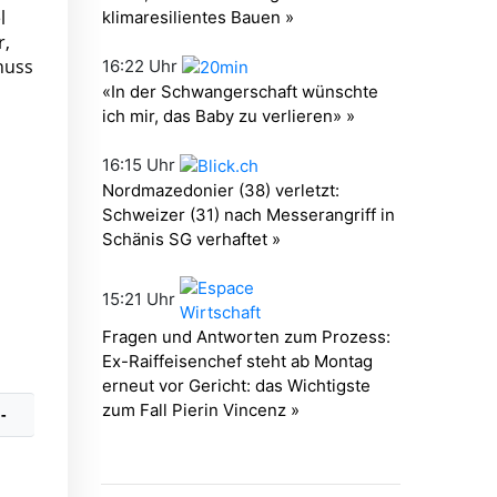
l
r,
huss
-