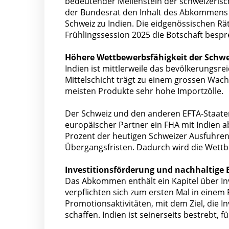
bedeutender Meilenstein der schweizerisch
der Bundesrat den Inhalt des Abkommens u
Schweiz zu Indien. Die eidgenössischen Rä
Frühlingssession 2025 die Botschaft besp
Höhere Wettbewerbsfähigkeit der Schwe
Indien ist mittlerweile das bevölkerungsr
Mittelschicht trägt zu einem grossen Wachs
meisten Produkte sehr hohe Importzölle.
Der Schweiz und den anderen EFTA-Staaten
europäischer Partner ein FHA mit Indien a
Prozent der heutigen Schweizer Ausfuhren 
Übergangsfristen. Dadurch wird die Wettbe
Investitionsförderung und nachhaltige
Das Abkommen enthält ein Kapitel über I
verpflichten sich zum ersten Mal in ein
Promotionsaktivitäten, mit dem Ziel, die I
schaffen. Indien ist seinerseits bestrebt, f