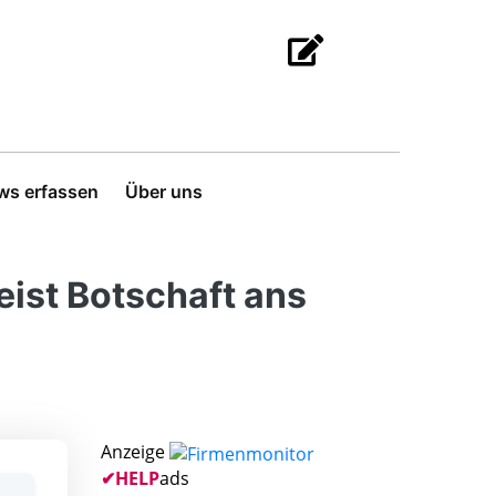
ws erfassen
Über uns
ist Botschaft ans
Anzeige
✔
HELP
ads