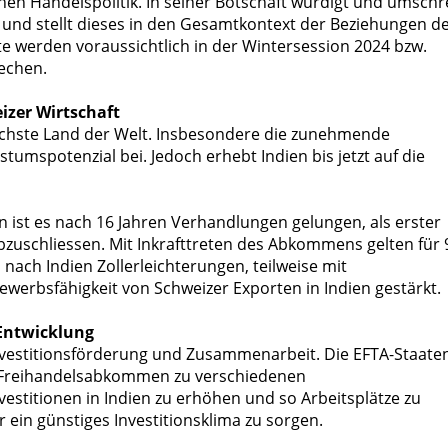
en Handelspolitik. In seiner Botschaft würdigt und umschr
nd stellt dieses in den Gesamtkontext der Beziehungen d
te werden voraussichtlich in der Wintersession 2024 bzw.
rechen.
izer Wirtschaft
eichste Land der Welt. Insbesondere die zunehmende
tumspotenzial bei. Jedoch erhebt Indien bis jetzt auf die
 ist es nach 16 Jahren Verhandlungen gelungen, als erster
bzuschliessen. Mit Inkrafttreten des Abkommens gelten für 
nach Indien Zollerleichterungen, teilweise mit
werbsfähigkeit von Schweizer Exporten in Indien gestärkt.
 Entwicklung
nvestitionsförderung und Zusammenarbeit. Die EFTA-Staate
em Freihandelsabkommen zu verschiedenen
nvestitionen in Indien zu erhöhen und so Arbeitsplätze zu
ür ein günstiges Investitionsklima zu sorgen.