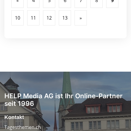
«
4
5
6
7
8
9
10
11
12
13
»
HELP Media AG ist Ihr Online-Partner
seit 1996
Kontakt
Tagesthemen.ch