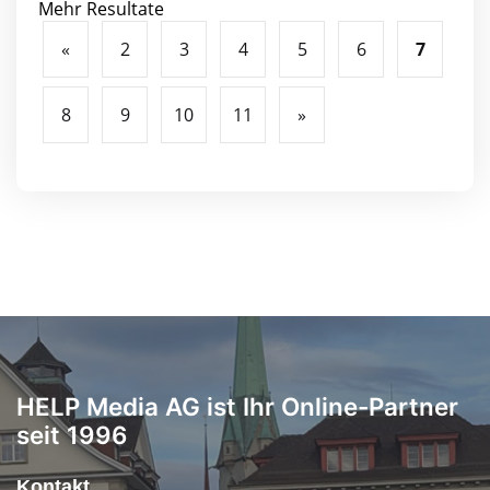
Mehr Resultate
«
2
3
4
5
6
7
8
9
10
11
»
HELP Media AG ist Ihr Online-Partner
seit 1996
Kontakt