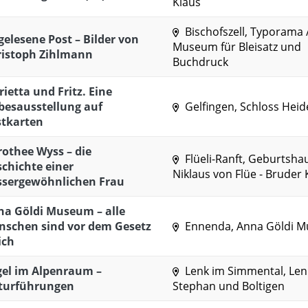
Klaus
Bischofszell, Typorama 
elesene Post – Bilder von
Museum für Bleisatz und
ristoph Zihlmann
Buchdruck
ietta und Fritz. Eine
besausstellung auf
Gelfingen, Schloss Heid
stkarten
othee Wyss – die
Flüeli-Ranft, Geburtsha
chichte einer
Niklaus von Flüe - Bruder 
ssergewöhnlichen Frau
a Göldi Museum – alle
nschen sind vor dem Gesetz
Ennenda, Anna Göldi 
ich
gel im Alpenraum –
Lenk im Simmental, Lenk
turführungen
Stephan und Boltigen