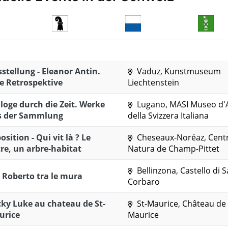
stellung - Eleanor Antin.
Vaduz, Kunstmuseum
e Retrospektive
Liechtenstein
loge durch die Zeit. Werke
Lugano, MASI Museo d'
s der Sammlung
della Svizzera Italiana
osition - Qui vit là ? Le
Cheseaux-Noréaz, Cent
re, un arbre-habitat
Natura de Champ-Pittet
Bellinzona, Castello di 
 Roberto tra le mura
Corbaro
ky Luke au chateau de St-
St-Maurice, Château de 
urice
Maurice