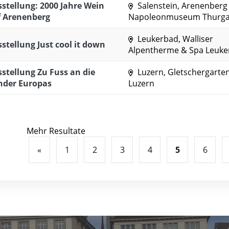
stellung: 2000 Jahre Wein
Salenstein, Arenenberg 
f Arenenberg
Napoleonmuseum Thurg
Leukerbad, Walliser
stellung Just cool it down
Alpentherme & Spa Leuke
stellung Zu Fuss an die
Luzern, Gletschergarte
nder Europas
Luzern
Mehr Resultate
«
1
2
3
4
5
6