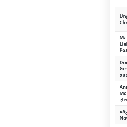
Ung
Ch
Mar
Lie
Po
Dor
Ges
au
Ann
Me
gle
Vö
Na