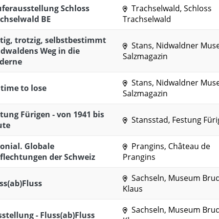
ferausstellung Schloss
Trachselwald, Schloss
chselwald BE
Trachselwald
ig, trotzig, selbstbestimmt
Stans, Nidwaldner Mu
idwaldens Weg in die
Salzmagazin
derne
Stans, Nidwaldner Mu
time to lose
Salzmagazin
tung Fürigen - von 1941 bis
Stansstad, Festung Für
ute
onial. Globale
Prangins, Château de
flechtungen der Schweiz
Prangins
Sachseln, Museum Bru
ss(ab)Fluss
Klaus
Sachseln, Museum Bru
stellung - Fluss(ab)Fluss