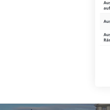
Aus
au
Aus
Aus
Rä