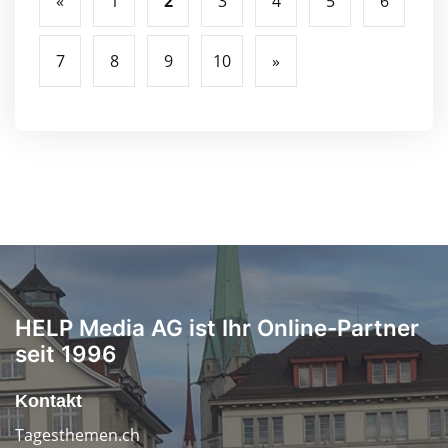
«
1
2
3
4
5
6
7
8
9
10
»
HELP Media AG ist Ihr Online-Partner
seit 1996
Kontakt
Tagesthemen.ch