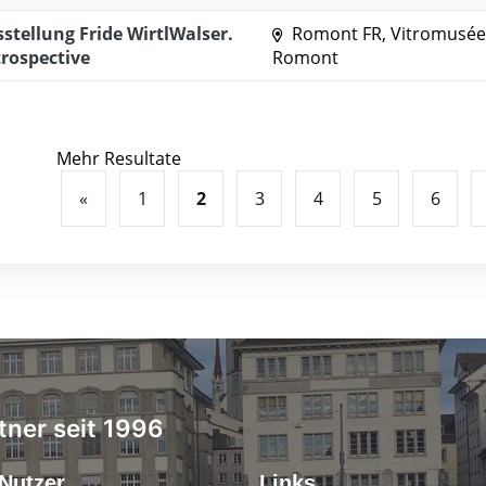
stellung Fride WirtlWalser.
Romont FR, Vitromusée
rospective
Romont
Mehr Resultate
«
1
2
3
4
5
6
tner seit 1996
Nutzer
Links