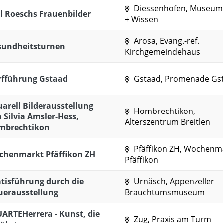
Diessenhofen, Museum
l Roeschs Frauenbilder
+ Wissen
Arosa, Evang.-ref.
sundheitsturnen
Kirchgemeindehaus
rfführung Gstaad
Gstaad, Promenade Gs
arell Bilderausstellung
Hombrechtikon,
 Silvia Amsler-Hess,
Alterszentrum Breitlen
mbrechtikon
Pfäffikon ZH, Wochenm
chenmarkt Pfäffikon ZH
Pfäffikon
tisführung durch die
Urnäsch, Appenzeller
uerausstellung
Brauchtumsmuseum
ARTEHerrera - Kunst, die
Zug, Praxis am Turm