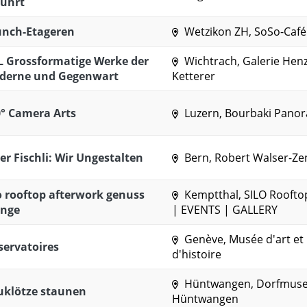
rührt
unch-Etageren
Wetzikon ZH, SoSo-Café
L Grossformatige Werke der
Wichtrach, Galerie Hen
derne und Gegenwart
Ketterer
° Camera Arts
Luzern, Bourbaki Pano
er Fischli: Wir Ungestalten
Bern, Robert Walser-Z
o rooftop afterwork genuss
Kemptthal, SILO Roofto
unge
| EVENTS | GALLERY
Genève, Musée d'art et
ervatoires
d'histoire
Hüntwangen, Dorfmus
uklötze staunen
Hüntwangen