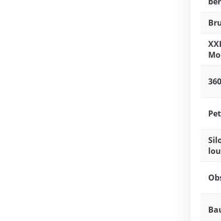
be
Br
XX
Mo
360
Pet
Sil
lo
Obs
Ba