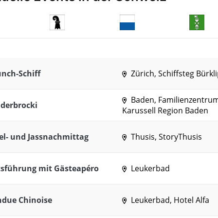
nch-Schiff
Zürich, Schiffsteg Bürkli
Baden, Familienzentru
derbrocki
Karussell Region Baden
el- und Jassnachmittag
Thusis, StoryThusis
tsführung mit Gästeapéro
Leukerbad
ndue Chinoise
Leukerbad, Hotel Alfa