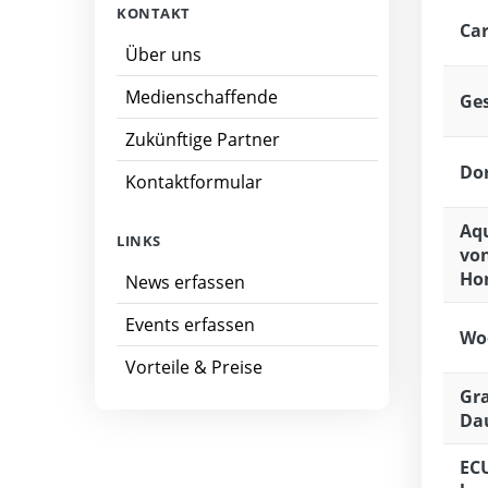
KONTAKT
Car
Über uns
Medienschaffende
Ge
Zukünftige Partner
Do
Kontaktformular
Aqu
LINKS
von
Ho
News erfassen
Events erfassen
Wo
Vorteile & Preise
Gra
Da
ECU