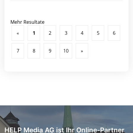
Mehr Resultate
«
1
2
3
4
5
6
7
8
9
10
»
HELP Media AG ist Ihr Online-Partner