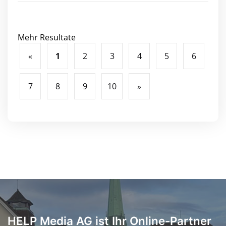
Mehr Resultate
«
1
2
3
4
5
6
7
8
9
10
»
HELP Media AG ist Ihr Online-Partner