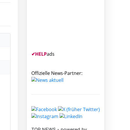
✔
HELP
ads
Offizielle News-Partner: