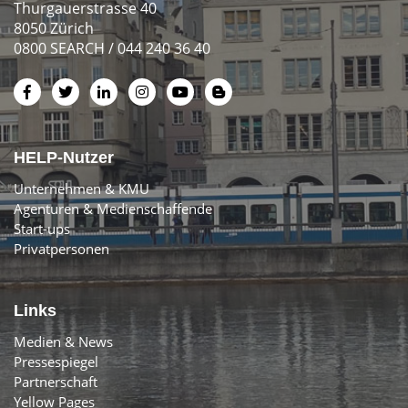
Thurgauerstrasse 40
8050 Zürich
0800 SEARCH / 044 240 36 40
HELP-Nutzer
Unternehmen & KMU
Agenturen & Medienschaffende
Start-ups
Privatpersonen
Links
Medien & News
Pressespiegel
Partnerschaft
Yellow Pages