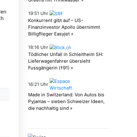
den
ch