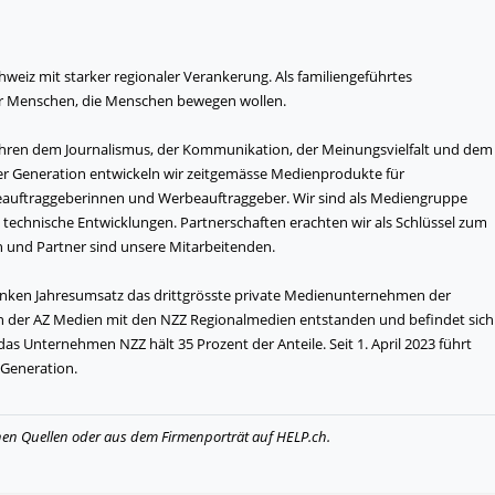
eiz mit starker regionaler Verankerung. Als familiengeführtes
ür Menschen, die Menschen bewegen wollen.
Jahren dem Journalismus, der Kommunikation, der Meinungsvielfalt und dem
ter Generation entwickeln wir zeitgemässe Medienprodukte für
ftraggeberinnen und Werbeauftraggeber. Wir sind als Mediengruppe
technische Entwicklungen. Partnerschaften erachten wir als Schlüssel zum
n und Partner sind unsere Mitarbeitenden.
ranken Jahresumsatz das drittgrösste private Medienunternehmen der
n der AZ Medien mit den NZZ Regionalmedien entstanden und befindet sich
das Unternehmen NZZ hält 35 Prozent der Anteile. Seit 1. April 2023 führt
Generation.
hen Quellen oder aus dem Firmenporträt auf HELP.ch.