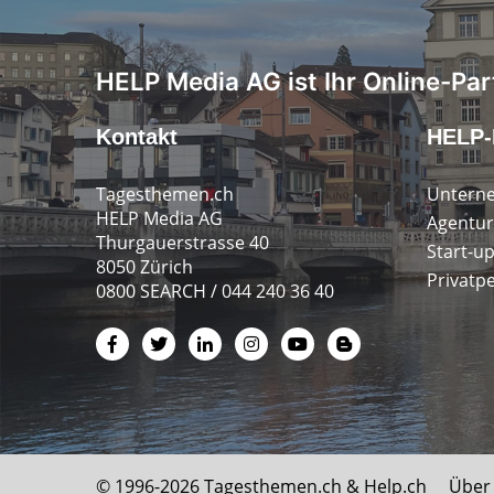
HELP Media AG ist Ihr Online-Par
Kontakt
HELP-
Tagesthemen.ch
Untern
HELP Media AG
Agentur
Thurgauerstrasse 40
Start-u
8050 Zürich
Privatp
0800 SEARCH / 044 240 36 40
© 1996-2026 Tagesthemen.ch &
Help.ch
Über