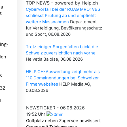
ia
t
ing-
den
s
 32
1.