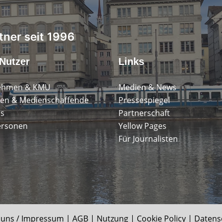
tner seit 1996
Nutzer
Links
ehmen & KMU
Medien & News
en & Medienschaffende
Pressespiegel
ps
Partnerschaft
ersonen
Yellow Pages
Für Journalisten
 uns / Impressum
|
AGB
|
Nutzung
|
Cookie Policy
|
Datens