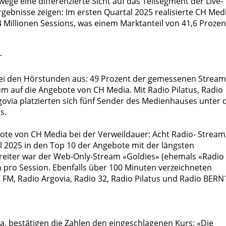
ge eine differenzierte Sicht auf das Teilsegment der Live-
Ergebnisse zeigen: Im ersten Quartal 2025 realisierte CH Med
Millionen Sessions, was einem Marktanteil von 41,6 Prozen
r
 bei den Hörstunden aus: 49 Prozent der gemessenen Stream
m auf die Angebote von CH Media. Mit Radio Pilatus, Radio
govia platzierten sich fünf Sender des Medienhauses unter 
s.
ote von CH Media bei der Verweildauer: Acht Radio- Stream
l 2025 in den Top 10 der Angebote mit der längsten
nreiter war der Web-Only-Stream «Goldies» (ehemals «Radio
n pro Session. Ebenfalls über 100 Minuten verzeichneten
FM, Radio Argovia, Radio 32, Radio Pilatus und Radio BERN
ia, bestätigen die Zahlen den eingeschlagenen Kurs: «Die