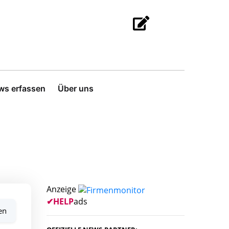
ws erfassen
Über uns
Anzeige
✔
HELP
ads
en