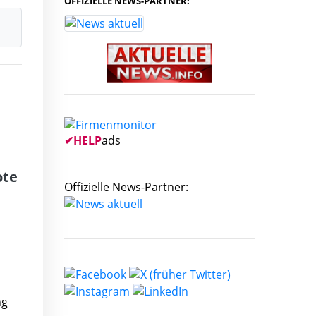
OFFIZIELLE NEWS-PARTNER:
✔
HELP
ads
ote
Offizielle News-Partner:
ng