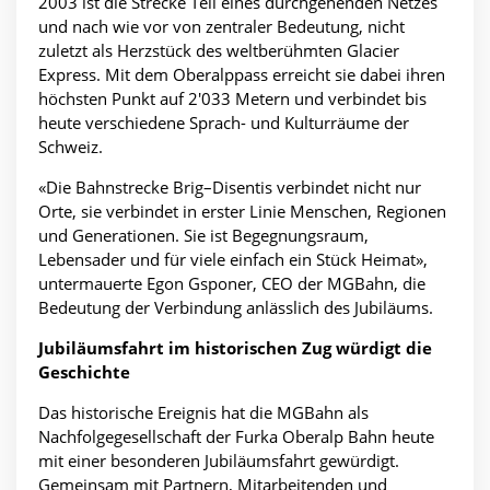
2003 ist die Strecke Teil eines durchgehenden Netzes
und nach wie vor von zentraler Bedeutung, nicht
zuletzt als Herzstück des weltberühmten Glacier
Express. Mit dem Oberalppass erreicht sie dabei ihren
höchsten Punkt auf 2'033 Metern und verbindet bis
heute verschiedene Sprach- und Kulturräume der
Schweiz.
«Die Bahnstrecke Brig–Disentis verbindet nicht nur
Orte, sie verbindet in erster Linie Menschen, Regionen
und Generationen. Sie ist Begegnungsraum,
Lebensader und für viele einfach ein Stück Heimat»,
untermauerte Egon Gsponer, CEO der MGBahn, die
Bedeutung der Verbindung anlässlich des Jubiläums.
Jubiläumsfahrt im historischen Zug würdigt die
Geschichte
Das historische Ereignis hat die MGBahn als
Nachfolgegesellschaft der Furka Oberalp Bahn heute
mit einer besonderen Jubiläumsfahrt gewürdigt.
Gemeinsam mit Partnern, Mitarbeitenden und